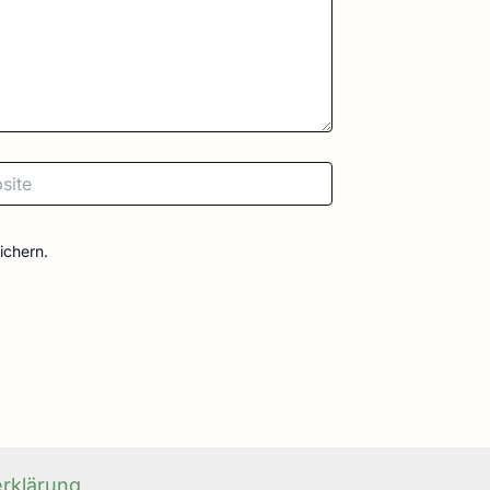
e
ichern.
rklärung