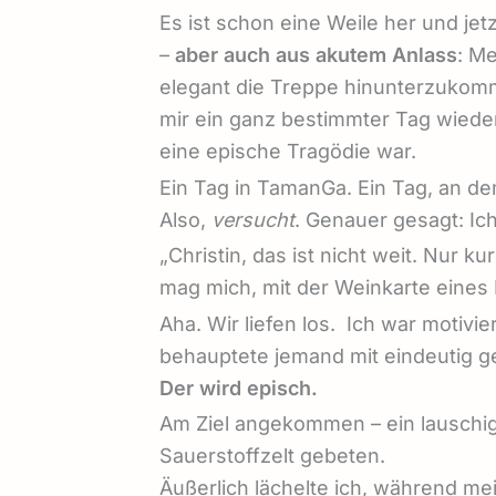
Es ist schon eine Weile her und je
–
aber auch aus akutem Anlass
: M
elegant die Treppe hinunterzukomme
mir ein ganz bestimmter Tag wieder 
eine epische Tragödie war.
Ein Tag in TamanGa. Ein Tag, an d
Also,
versucht
. Genauer gesagt: Ic
„Christin, das ist nicht weit. Nur 
mag mich, mit der Weinkarte eine
Aha. Wir liefen los. Ich war motivi
behauptete jemand mit eindeutig 
Der wird episch.
Am Ziel angekommen – ein lauschig
Sauerstoffzelt gebeten.
Äußerlich lächelte ich, während me