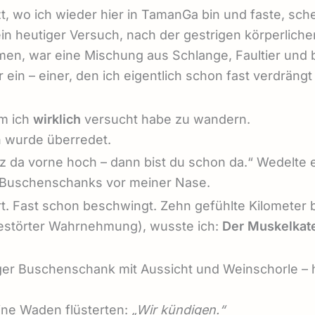
tzt, wo ich wieder hier in TamanGa bin und faste, s
ein heutiger Versuch, nach der gestrigen körperlich
n, war eine Mischung aus Schlange, Faultier und be
ein – einer, den ich eigentlich schon fast verdrängt
em ich
wirklich
versucht habe zu wandern.
h wurde überredet.
kurz da vorne hoch – dann bist du schon da.“ Wedelte
s Buschenschanks vor meiner Nase.
ert. Fast schon beschwingt. Zehn gefühlte Kilometer b
gestörter Wahrnehmung), wusste ich:
Der Muskelkate
er Buschenschank mit Aussicht und Weinschorle – h
ine Waden flüsterten:
„Wir kündigen.“